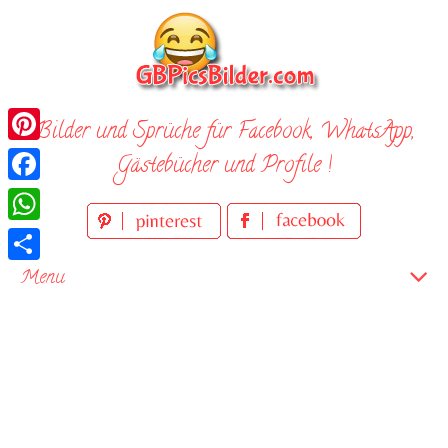
Skip
to
content
Bilder und Sprüche für Facebook, WhatsApp,
Pinterest
Gästebücher und Profile !
Facebook
WhatsApp
Teilen
Menu