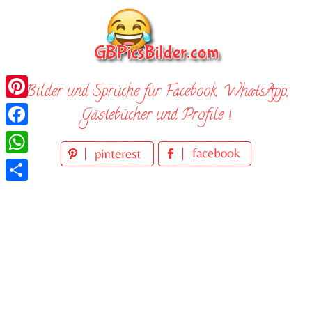
Skip
to
content
Bilder und Sprüche für Facebook, WhatsApp,
Pinterest
Gästebücher und Profile !
Facebook
WhatsApp
Teilen