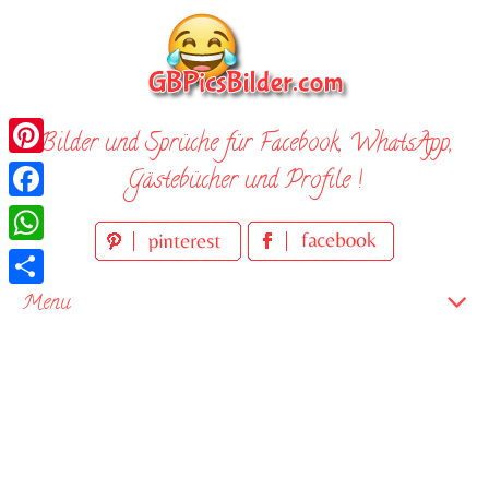
Skip
to
content
Bilder und Sprüche für Facebook, WhatsApp,
Pinterest
Gästebücher und Profile !
Facebook
WhatsApp
Teilen
Menu