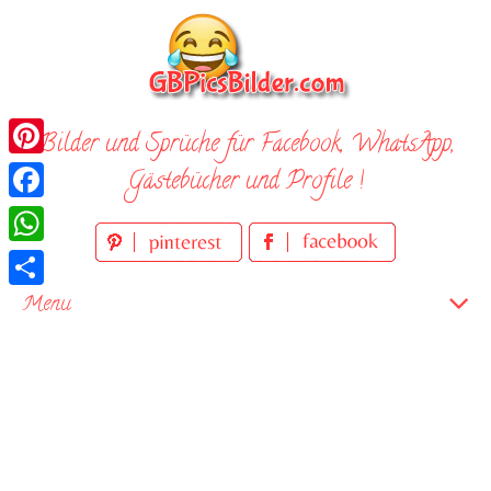
Skip
to
content
Bilder und Sprüche für Facebook, WhatsApp,
Pinterest
Gästebücher und Profile !
Facebook
WhatsApp
Teilen
Menu