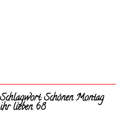
Startseite
Schlagwort:
Schönen Montag
Neue Bilder
ihr lieben 68