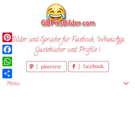
Skip
to
content
Bilder und Sprüche für Facebook, WhatsApp,
Pinterest
Gästebücher und Profile !
Facebook
WhatsApp
Teilen
Menu