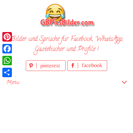
Skip
to
content
Bilder und Sprüche für Facebook, WhatsApp,
Pinterest
Gästebücher und Profile !
Facebook
WhatsApp
Teilen
Menu