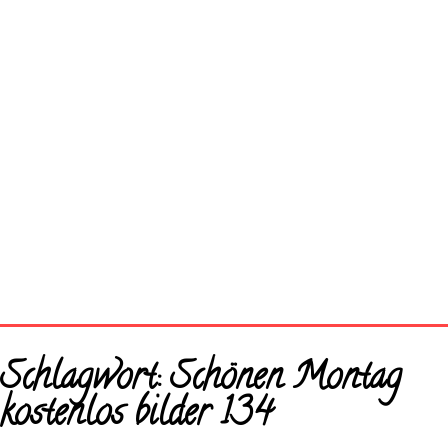
Startseite
Schlagwort:
Schönen Montag
Neue Bilder
kostenlos bilder 134