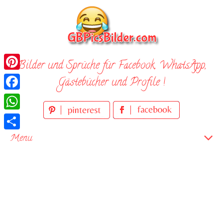
Skip
to
content
Bilder und Sprüche für Facebook, WhatsApp,
Pinterest
Gästebücher und Profile !
Facebook
WhatsApp
Teilen
Menu