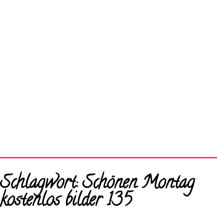
Startseite
Schlagwort:
Schönen Montag
Neue Bilder
kostenlos bilder 135