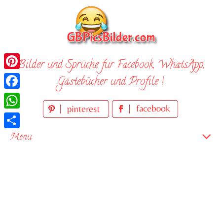
Skip
to
content
Bilder und Sprüche für Facebook, WhatsApp,
Pinterest
Gästebücher und Profile !
Facebook
WhatsApp
Teilen
Menu