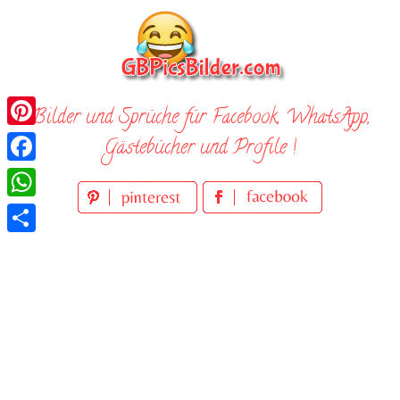
Skip
to
content
Bilder und Sprüche für Facebook, WhatsApp,
Pinterest
Gästebücher und Profile !
Facebook
WhatsApp
Teilen