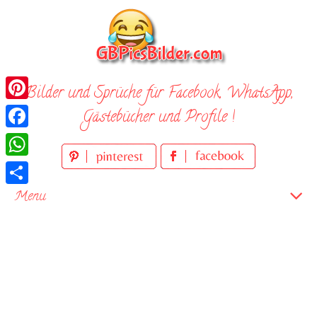
Skip
to
content
Bilder und Sprüche für Facebook, WhatsApp,
Pinterest
Gästebücher und Profile !
Facebook
WhatsApp
Teilen
Menu