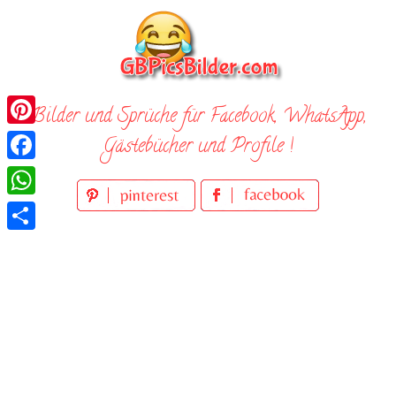
Skip
to
content
Bilder und Sprüche für Facebook, WhatsApp,
Pinterest
Gästebücher und Profile !
Facebook
WhatsApp
Teilen