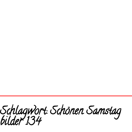
Startseite
Schlagwort:
Schönen Samstag
Neue Bilder
bilder 134