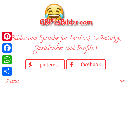
Skip
to
content
Bilder und Sprüche für Facebook, WhatsApp,
Pinterest
Gästebücher und Profile !
Facebook
WhatsApp
Teilen
Menu