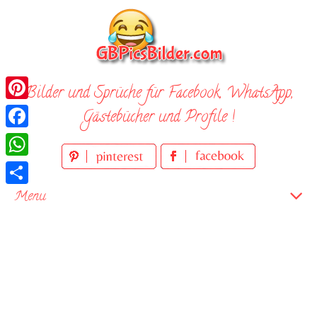
Skip
to
content
Bilder und Sprüche für Facebook, WhatsApp,
Pinterest
Gästebücher und Profile !
Facebook
WhatsApp
Teilen
Menu