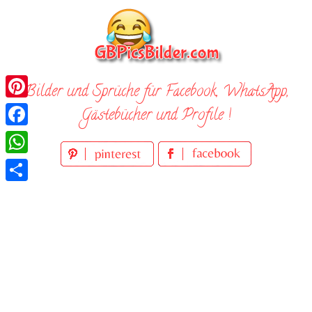
Skip
to
content
Bilder und Sprüche für Facebook, WhatsApp,
Pinterest
Gästebücher und Profile !
Facebook
WhatsApp
Teilen