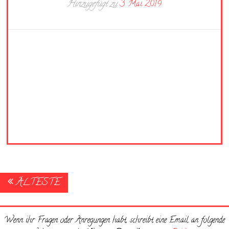
Hinzugefügt zu
3. Mai 2019
Posts
ÄLTESTE
navigation
Wenn ihr Fragen oder Anregungen habt, schreibt eine Email an folgende