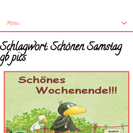
Menu
Startseite
Schlagwort:
Schönen Samstag
Neue Bilder
gb pics