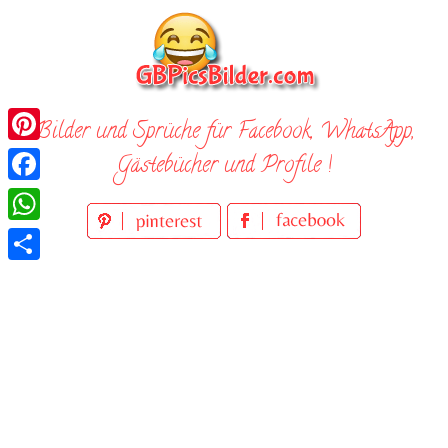
Skip
to
content
Bilder und Sprüche für Facebook, WhatsApp,
Pinterest
Gästebücher und Profile !
Facebook
WhatsApp
Teilen