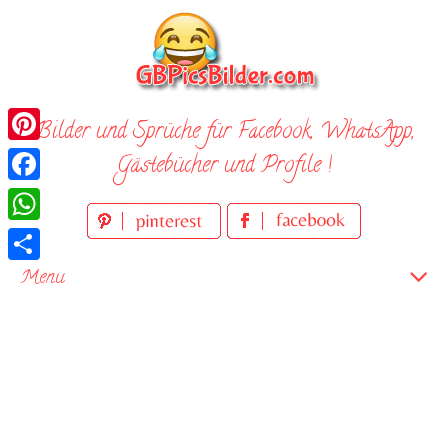
Skip
to
content
Bilder und Sprüche für Facebook, WhatsApp,
Pinterest
Gästebücher und Profile !
Facebook
WhatsApp
Teilen
Menu