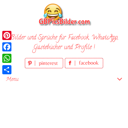
Skip
to
content
Bilder und Sprüche für Facebook, WhatsApp,
Pinterest
Gästebücher und Profile !
Facebook
WhatsApp
Teilen
Menu