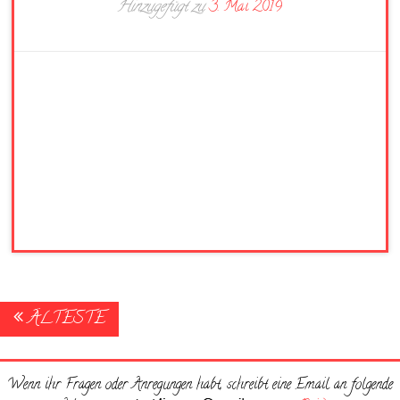
Hinzugefügt zu
3. Mai 2019
Posts
ÄLTESTE
navigation
Wenn ihr Fragen oder Anregungen habt, schreibt eine Email an folgende