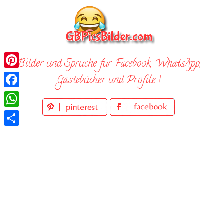
Skip
to
content
Bilder und Sprüche für Facebook, WhatsApp,
Pinterest
Gästebücher und Profile !
Facebook
WhatsApp
Teilen