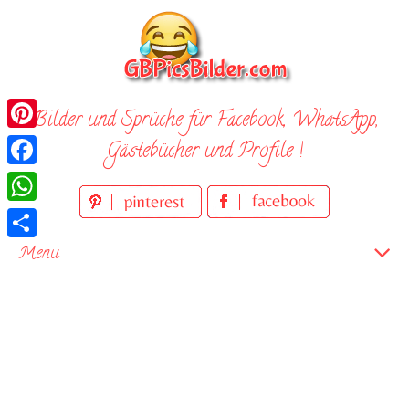
Skip
to
content
Bilder und Sprüche für Facebook, WhatsApp,
Pinterest
Gästebücher und Profile !
Facebook
WhatsApp
Teilen
Menu