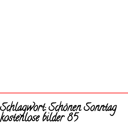
Startseite
Schlagwort:
Schönen Sonntag
Neue Bilder
kostenlose bilder 85