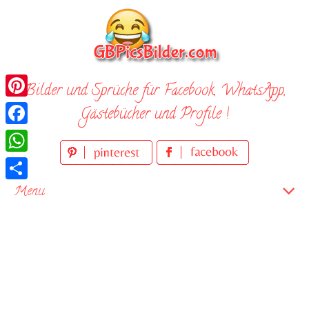
Skip
to
content
Bilder und Sprüche für Facebook, WhatsApp,
Pinterest
Gästebücher und Profile !
Facebook
WhatsApp
Teilen
Menu