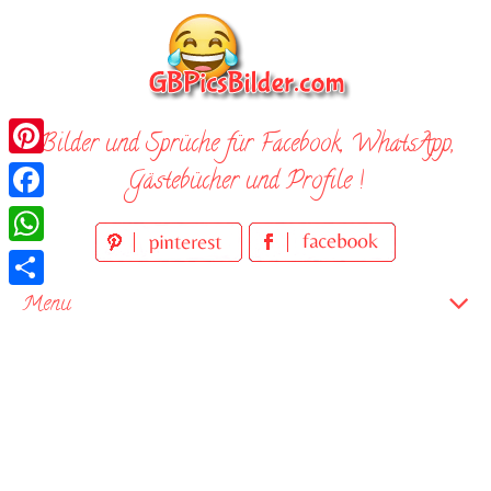
Skip
to
content
Bilder und Sprüche für Facebook, WhatsApp,
Pinterest
Gästebücher und Profile !
Facebook
WhatsApp
Teilen
Menu