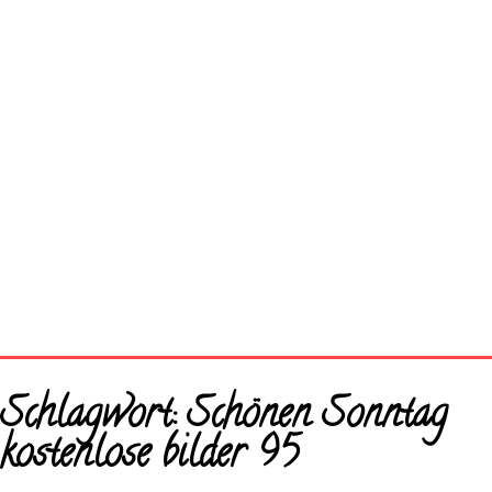
Startseite
Schlagwort:
Schönen Sonntag
Neue Bilder
kostenlose bilder 95