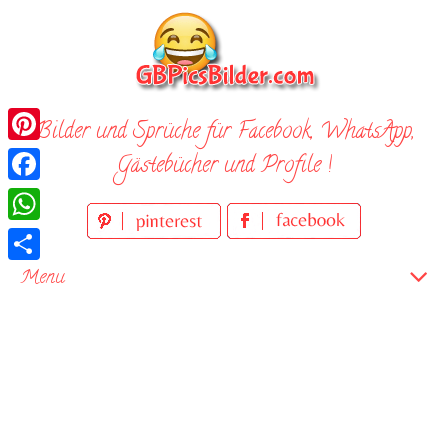
Skip
to
content
Bilder und Sprüche für Facebook, WhatsApp,
Pinterest
Gästebücher und Profile !
Facebook
WhatsApp
Teilen
Menu