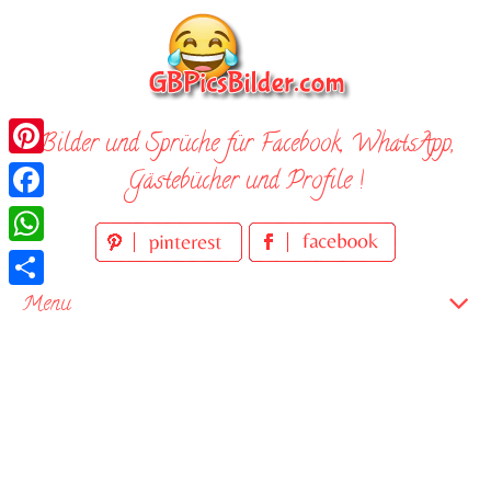
Skip
to
content
Bilder und Sprüche für Facebook, WhatsApp,
Pinterest
Gästebücher und Profile !
Facebook
WhatsApp
Teilen
Menu