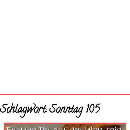
Startseite
Schlagwort:
Sonntag 105
Neue Bilder