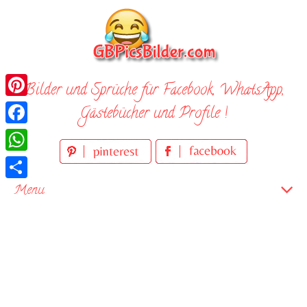
Skip
to
content
Bilder und Sprüche für Facebook, WhatsApp,
Pinterest
Gästebücher und Profile !
Facebook
WhatsApp
Teilen
Menu