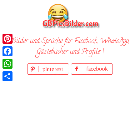
Skip
to
content
Bilder und Sprüche für Facebook, WhatsApp,
Pinterest
Gästebücher und Profile !
Facebook
WhatsApp
Teilen