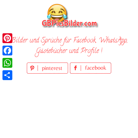
Skip
to
content
Bilder und Sprüche für Facebook, WhatsApp,
Pinterest
Gästebücher und Profile !
Facebook
WhatsApp
Teilen