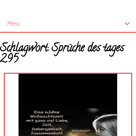
Menu
Startseite
Schlagwort:
Sprüche des tages
Neue Bilder
295