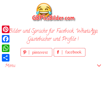
Skip
to
content
Bilder und Sprüche für Facebook, WhatsApp,
Pinterest
Gästebücher und Profile !
Facebook
WhatsApp
Teilen
Menu