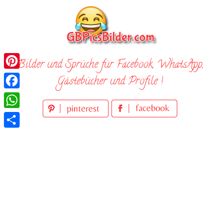
Skip
to
content
Bilder und Sprüche für Facebook, WhatsApp,
Pinterest
Gästebücher und Profile !
Facebook
WhatsApp
Teilen