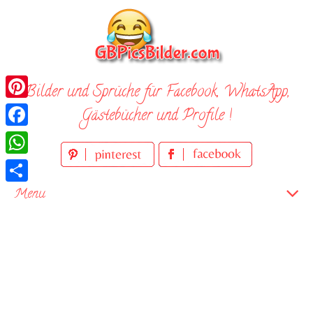
Skip
to
content
Bilder und Sprüche für Facebook, WhatsApp,
Pinterest
Gästebücher und Profile !
Facebook
WhatsApp
Teilen
Menu