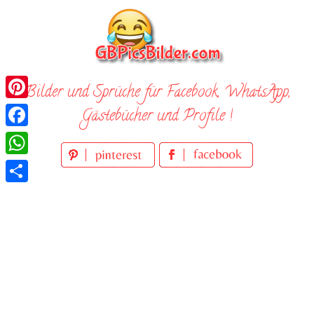
Skip
to
content
Bilder und Sprüche für Facebook, WhatsApp,
Pinterest
Gästebücher und Profile !
Facebook
WhatsApp
Teilen