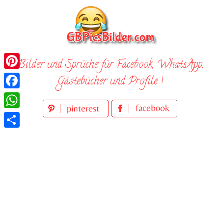
Skip
to
content
Bilder und Sprüche für Facebook, WhatsApp,
Pinterest
Gästebücher und Profile !
Facebook
WhatsApp
Teilen