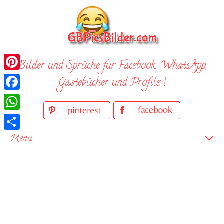
Skip
to
content
Bilder und Sprüche für Facebook, WhatsApp,
Pinterest
Gästebücher und Profile !
Facebook
WhatsApp
Teilen
Menu