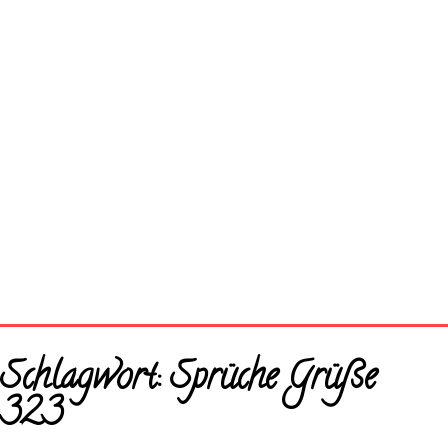
Startseite
Schlagwort:
Sprüche Grüße
Neue Bilder
323