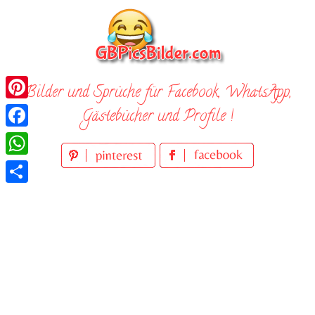
Skip
to
content
Bilder und Sprüche für Facebook, WhatsApp,
Pinterest
Gästebücher und Profile !
Facebook
WhatsApp
Teilen