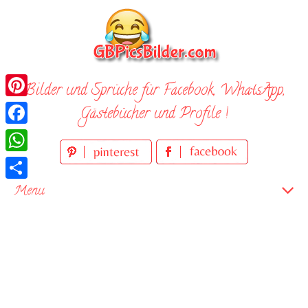
Skip
to
content
Bilder und Sprüche für Facebook, WhatsApp,
Pinterest
Gästebücher und Profile !
Facebook
WhatsApp
Teilen
Menu