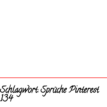
Startseite
Schlagwort:
Sprüche Pinterest
Neue Bilder
134