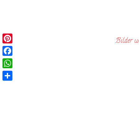
Skip
to
content
Bilder u
Pinterest
Facebook
WhatsApp
Teilen