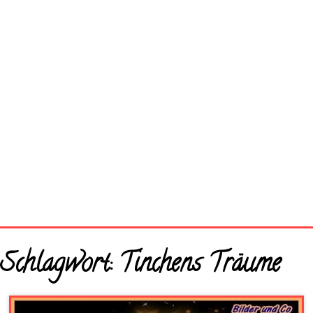
Startseite
Schlagwort:
Tinchens Träume
Neue Bilder