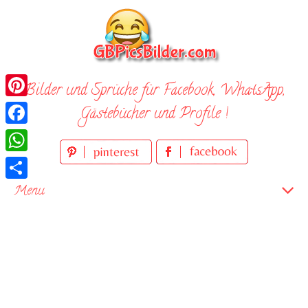
Skip
to
content
Bilder und Sprüche für Facebook, WhatsApp,
Pinterest
Gästebücher und Profile !
Facebook
WhatsApp
Teilen
Menu