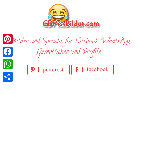
Skip
to
content
Bilder und Sprüche für Facebook, WhatsApp,
Pinterest
Gästebücher und Profile !
Facebook
WhatsApp
Teilen