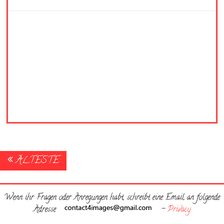
Posts
ÄLTESTE
navigation
Wenn ihr Fragen oder Anregungen habt, schreibt eine Email an folgende
Adresse
-
Privacy