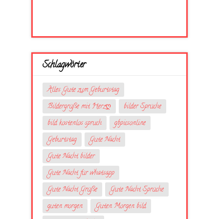
Schlagwörter
Alles Gute zum Geburtstag
Bildergrüße mit Herzღ
bilder Sprüche
bild kostenlos spruch
gbpicsonline
Geburtstag
Gute Nacht
Gute Nacht bilder
Gute Nacht für whatsapp
Gute Nacht Grüße
Gute Nacht Sprüche
guten morgen
Guten Morgen bild