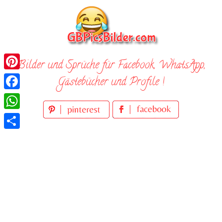
Skip
to
content
Bilder und Sprüche für Facebook, WhatsApp,
Pinterest
Gästebücher und Profile !
Facebook
WhatsApp
Teilen