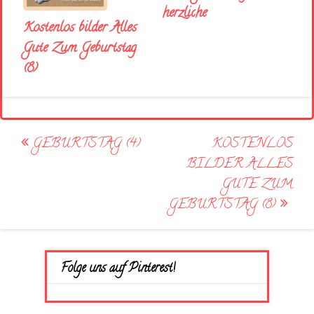
herzliche
Kostenlos bilder Alles
Gute Zum Geburtstag
(8)
Post
GEBURTSTAG (4)
KOSTENLOS
navigation
BILDER ALLES
GUTE ZUM
GEBURTSTAG (8)
Folge uns auf Pinterest!