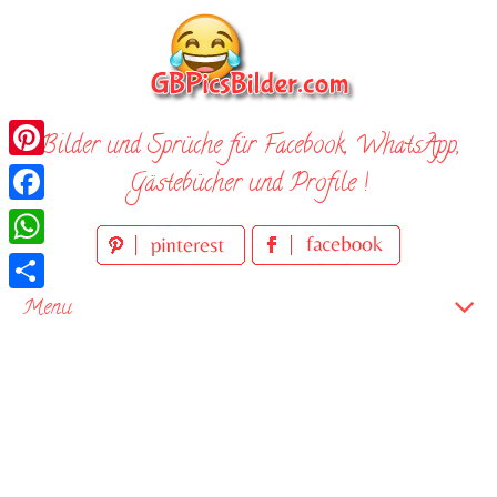
Skip
to
content
Bilder und Sprüche für Facebook, WhatsApp,
Pinterest
Gästebücher und Profile !
Facebook
WhatsApp
Teilen
Menu