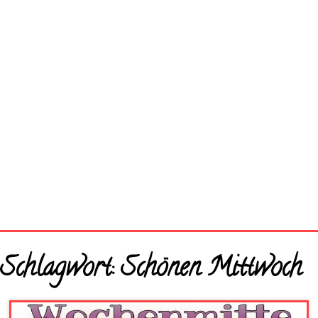
Startseite
Schlagwort:
Schönen Mittwoch
Neue Bilder