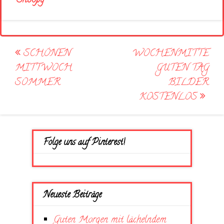
Snoopy
Post
SCHÖNEN
WOCHENMITTE
navigation
MITTWOCH
GUTEN TAG
SOMMER
BILDER
KOSTENLOS
Folge uns auf Pinterest!
Neueste Beiträge
Guten Morgen mit lächelndem