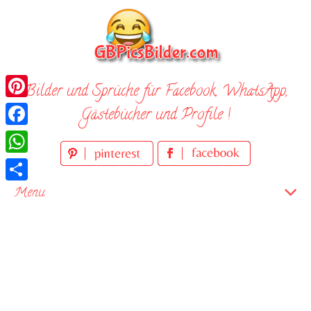
Skip
to
content
Bilder und Sprüche für Facebook, WhatsApp,
Pinterest
Gästebücher und Profile !
Facebook
WhatsApp
Teilen
Menu