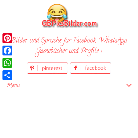
Skip
to
content
Bilder und Sprüche für Facebook, WhatsApp,
Pinterest
Gästebücher und Profile !
Facebook
WhatsApp
Teilen
Menu