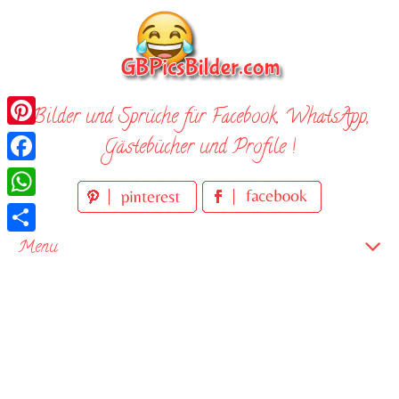
Skip
to
content
Bilder und Sprüche für Facebook, WhatsApp,
Pinterest
Gästebücher und Profile !
Facebook
WhatsApp
Teilen
Menu