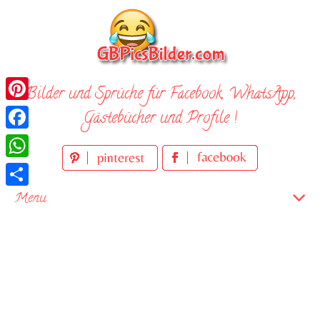
Skip
to
content
Bilder und Sprüche für Facebook, WhatsApp,
Pinterest
Gästebücher und Profile !
Facebook
WhatsApp
Teilen
Menu