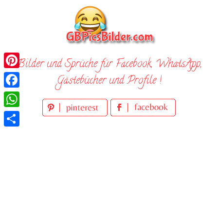
Skip
to
content
Bilder und Sprüche für Facebook, WhatsApp,
Pinterest
Gästebücher und Profile !
Facebook
WhatsApp
Teilen