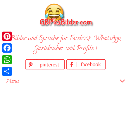
Skip
to
content
Bilder und Sprüche für Facebook, WhatsApp,
Pinterest
Gästebücher und Profile !
Facebook
WhatsApp
Teilen
Menu