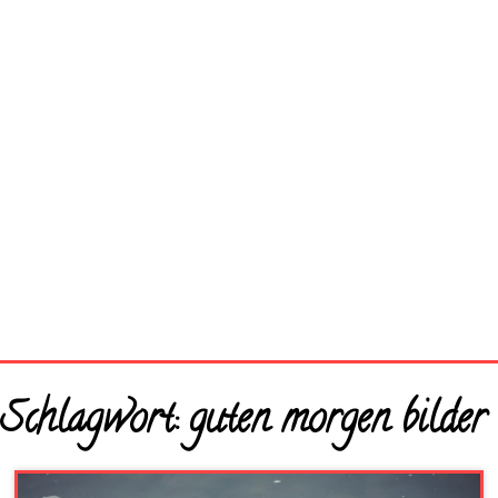
Startseite
Schlagwort:
guten morgen bilder
Neue Bilder