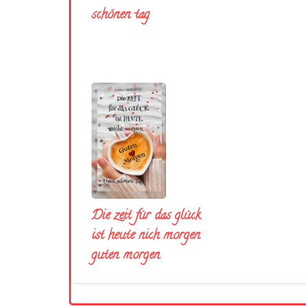
schönen tag
Die zeit für das glück
ist heute nich morgen
guten morgen