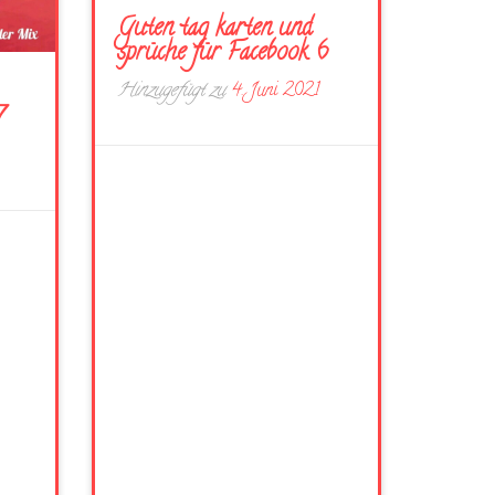
Guten tag karten und
sprüche für Facebook 6
Hinzugefügt zu
4. Juni 2021
7