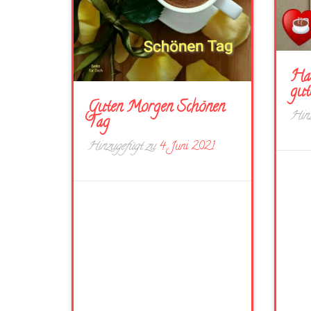
Hal
gut
Guten Morgen Schönen
Hinz
Tag
Hinzugefügt zu
4. Juni 2021