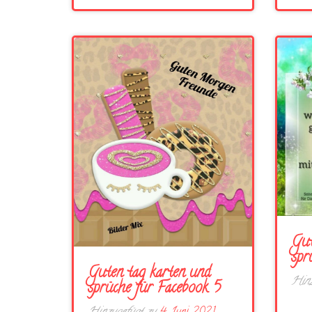
Gut
spr
Guten tag karten und
Hinz
sprüche für Facebook 5