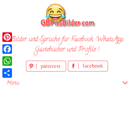
Skip
to
content
Bilder und Sprüche für Facebook, WhatsApp,
Pinterest
Gästebücher und Profile !
Facebook
WhatsApp
Teilen
Menu