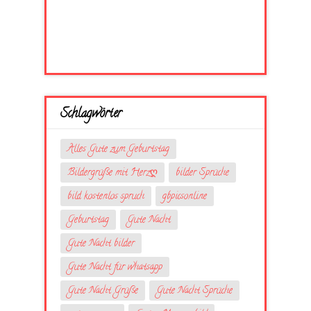
Schlagwörter
Alles Gute zum Geburtstag
Bildergrüße mit Herzღ
bilder Sprüche
bild kostenlos spruch
gbpicsonline
Geburtstag
Gute Nacht
Gute Nacht bilder
Gute Nacht für whatsapp
Gute Nacht Grüße
Gute Nacht Sprüche