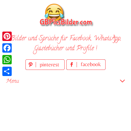
Skip
to
content
Bilder und Sprüche für Facebook, WhatsApp,
Pinterest
Gästebücher und Profile !
Facebook
WhatsApp
Teilen
Menu