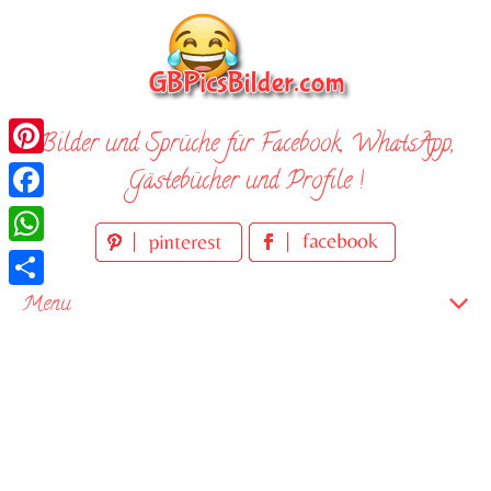
Skip
to
content
Bilder und Sprüche für Facebook, WhatsApp,
Pinterest
Gästebücher und Profile !
Facebook
WhatsApp
Teilen
Menu