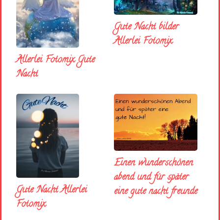
Gute Nacht bilder
Allerlei Fotomix
Allerlei Fotomix Gute
Nacht
Einen wunderschönen
abend und für später
Gute Nacht Allerlei
eine gute nacht freunde
Fotomix