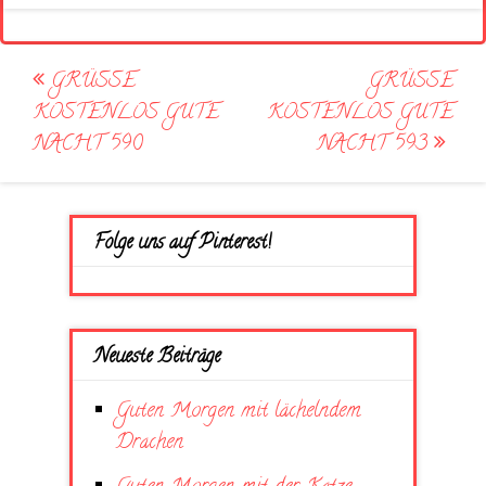
Post
GRÜSSE K
GRÜSSE K
navigation
OSTENLOS GUTE N
OSTENLOS GUTE N
ACHT 590
ACHT 593
Folge uns auf Pinterest!
Neueste Beiträge
Guten Morgen mit lächelndem
Drachen